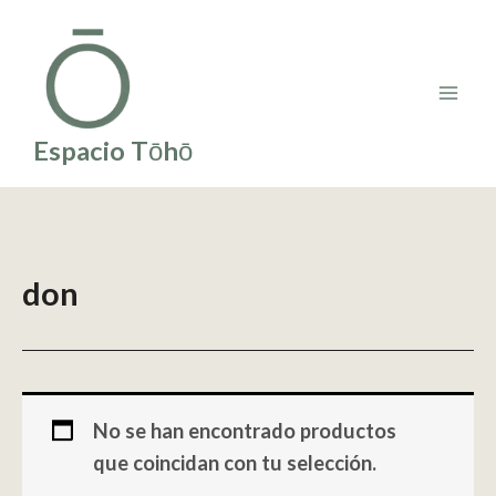
Ir
al
contenido
Espacio Tōhō
don
No se han encontrado productos
que coincidan con tu selección.