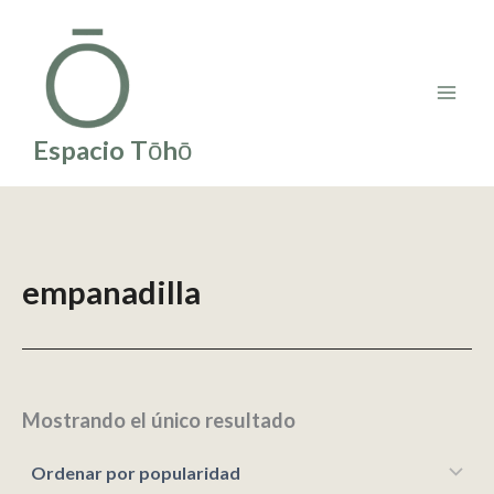
Ir
al
contenido
Espacio Tōhō
empanadilla
Mostrando el único resultado