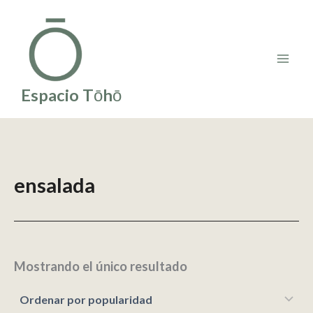
Ir
al
contenido
Espacio Tōhō
ensalada
Mostrando el único resultado