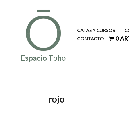
Ir
al
contenido
CATAS Y CURSOS
C
0 AR
CONTACTO
Espacio Tōhō
rojo