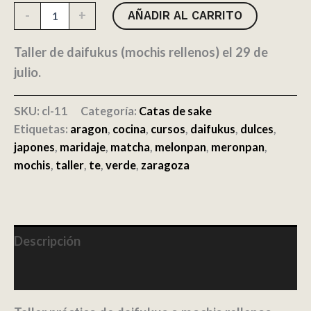
Taller
-
+
AÑADIR AL CARRITO
de
daifukus
(mochis
Taller de daifukus (mochis rellenos) el 29 de
rellenos)
julio.
cantidad
SKU:
cl-11
Categoría:
Catas de sake
Etiquetas:
aragon
,
cocina
,
cursos
,
daifukus
,
dulces
,
japones
,
maridaje
,
matcha
,
melonpan
,
meronpan
,
mochis
,
taller
,
te
,
verde
,
zaragoza
Descripción
Información adicional