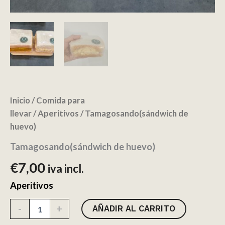
Inicio
/
Comida para
llevar
/
Aperitivos
/ Tamagosando(sándwich de
huevo)
Tamagosando(sándwich de huevo)
€
7,00
iva incl.
Aperitivos
Tamagosando(sándwich
-
+
AÑADIR AL CARRITO
de
huevo)