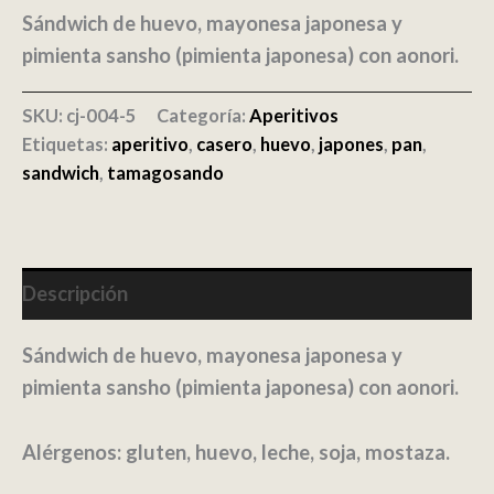
cantidad
Sándwich de huevo, mayonesa japonesa y
pimienta sansho (pimienta japonesa) con aonori.
SKU:
cj-004-5
Categoría:
Aperitivos
Etiquetas:
aperitivo
,
casero
,
huevo
,
japones
,
pan
,
sandwich
,
tamagosando
Descripción
Sándwich de huevo, mayonesa japonesa y
pimienta sansho (pimienta japonesa) con aonori.
Alérgenos: gluten, huevo, leche, soja, mostaza.