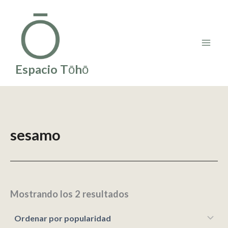
Ir
al
contenido
Espacio Tōhō
sesamo
Ordenado
Mostrando los 2 resultados
por
popularidad