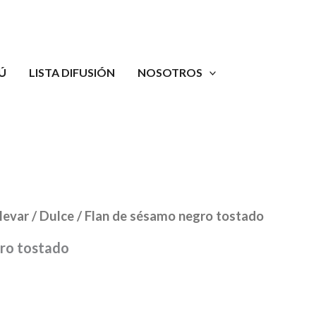
Ú
LISTA DIFUSIÓN
NOSOTROS
levar
/
Dulce
/ Flan de sésamo negro tostado
gro tostado