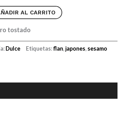
AÑADIR AL CARRITO
gro tostado
a:
Dulce
Etiquetas:
flan
,
japones
,
sesamo