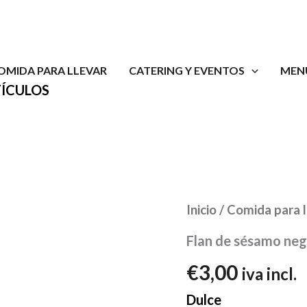
OMIDA PARA LLEVAR
CATERING Y EVENTOS
MEN
TÍCULOS
Inicio
/
Comida para l
Flan de sésamo ne
€
3,00
iva incl.
Dulce