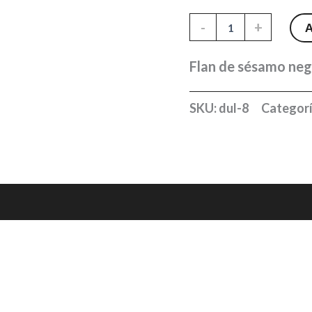
Flan
-
+
de
sésamo
negro
Flan de sésamo ne
tostado
cantidad
SKU:
dul-8
Categorí