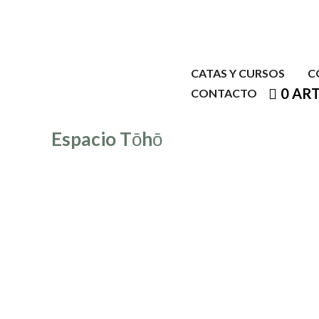
Ir
al
contenido
CATAS Y CURSOS
C
0 AR
CONTACTO
Espacio Tōhō